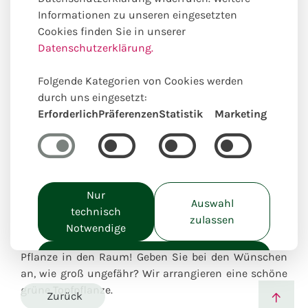
Informationen zu unseren eingesetzten
Cookies finden Sie in unserer
Datenschutzerklärung.
Folgende Kategorien von Cookies werden
durch uns eingesetzt:
Erforderlich
Präferenzen
Statistik
Marketing
Topfpflanzen
Nur
Auswahl
technisch
Besonders beliebt | Ganzjähriges Produkt
zulassen
Notwendige
Gesunde Luft im Hause? Stellen Sie eine grüne
Alle akzeptieren
Pflanze in den Raum! Geben Sie bei den Wünschen
an, wie groß ungefähr? Wir arrangieren eine schöne
grüne Topfpflanze.
Zurück