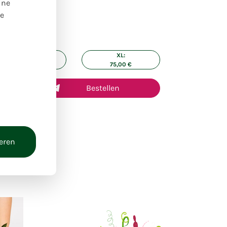
ine
re
ße:
L:
XL:
60,00
€
75,00
€
Bestellen
ieren