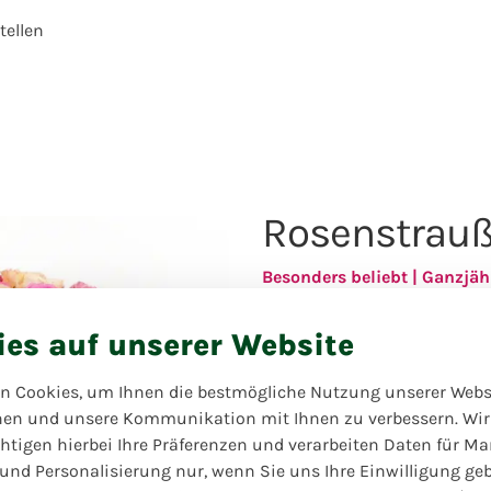
ellen
Rosenstrauß 
Besonders beliebt | Ganzjäh
Mit Liebe und Kreativität 
ies auf unserer Website
Rosenstrauß. Das abgebildet
Lassen Sie sich vom Florist
vom Marktpreis ab. Wenn
n Cookies, um Ihnen die bestmögliche Nutzung unserer Webs
möchten, wenden Sie sich bi
hen und unsere Kommunikation mit Ihnen zu verbessern. Wir
Wünsche unter 'spezielle Wü
htigen hierbei Ihre Präferenzen und verarbeiten Daten für Ma
 und Personalisierung nur, wenn Sie uns Ihre Einwilligung ge