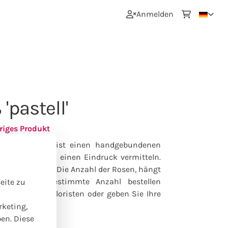
0
Anmelden
'pastell'
riges Produkt
erstellt Ihr Florist einen handgebundenen
e Bouquet soll einen Eindruck vermitteln.
en überraschen! Die Anzahl der Rosen, hängt
 Sie eine bestimmte Anzahl bestellen
eite zu
tte an Ihren Floristen oder geben Sie Ihre
nsche' an.
rketing,
ben. Diese