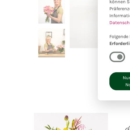
können Si
Präferenz
Informati
Datensch
Folgende 
Erforderl
Nur
N