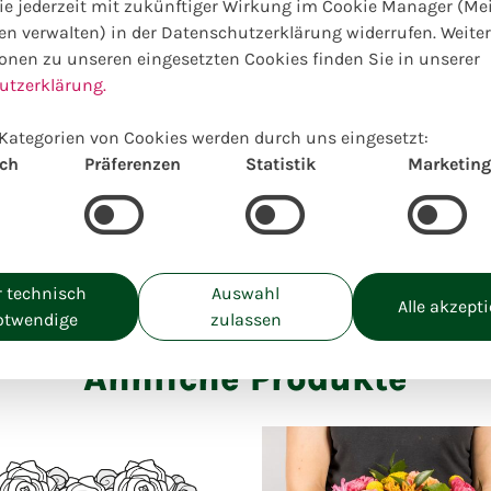
e jederzeit mit zukünftiger Wirkung im Cookie Manager (Me
en verwalten) in der Datenschutzerklärung widerrufen. Weite
Wählen Sie Ihre Wunschgrö
onen zu unseren eingesetzten Cookies finden Sie in unserer
utzerklärung.
Preise inkl. MwSt. zzgl. Lieferkosten
M:
Kategorien von Cookies werden durch uns eingesetzt:
40,00
€
ich
Präferenzen
Statistik
Marketing
Einzigartig lokal kreiert
 technisch
Auswahl
Alle akzept
otwendige
zulassen
Ähnliche Produkte